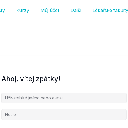
sty
Kurzy
Můj účet
Další
Lékařské fakult
Ahoj, vítej zpátky!