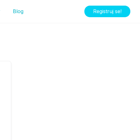
y
Blog
Registruj se!