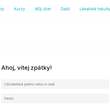
sty
Kurzy
Můj účet
Další
Lékařské fakult
Ahoj, vítej zpátky!