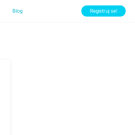
y
Blog
Registruj se!