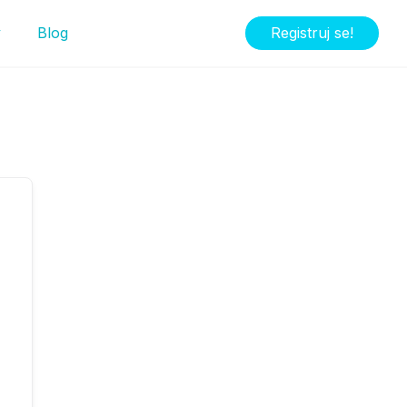
y
Blog
Registruj se!