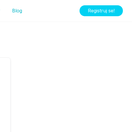
y
Blog
Registruj se!