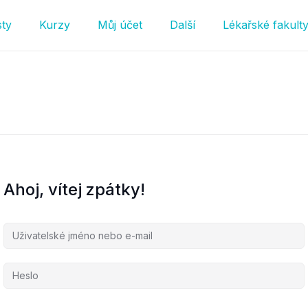
sty
Kurzy
Můj účet
Další
Lékařské fakult
Ahoj, vítej zpátky!