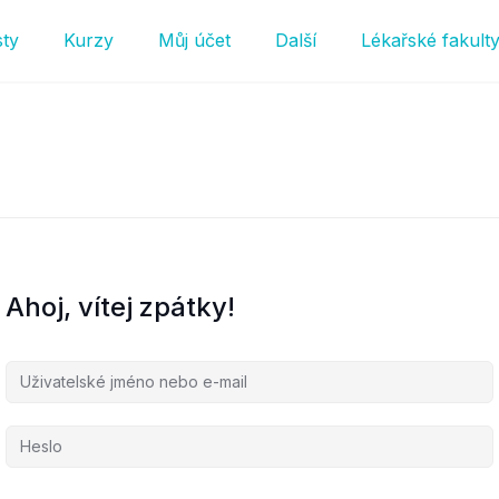
sty
Kurzy
Můj účet
Další
Lékařské fakult
Ahoj, vítej zpátky!