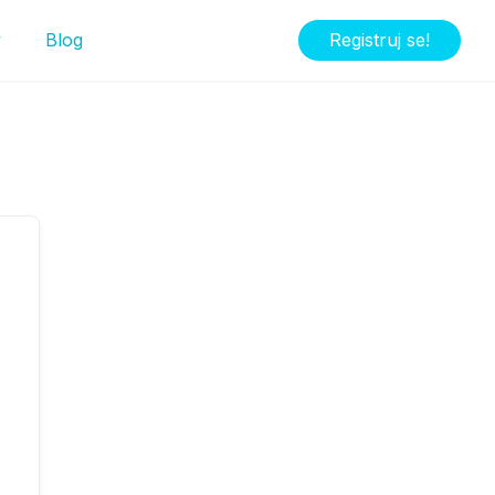
y
Blog
Registruj se!