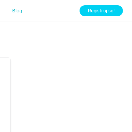
y
Blog
Registruj se!