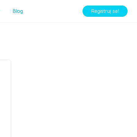
y
Blog
Registruj se!