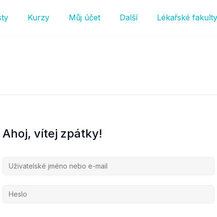
sty
Kurzy
Můj účet
Další
Lékařské fakult
Ahoj, vítej zpátky!