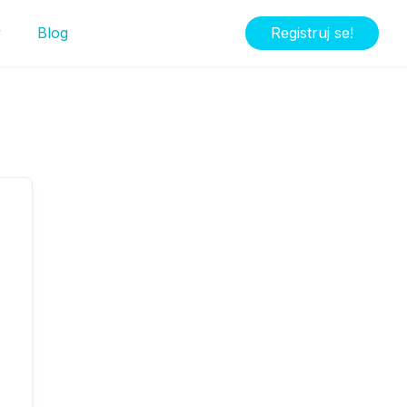
y
Blog
Registruj se!