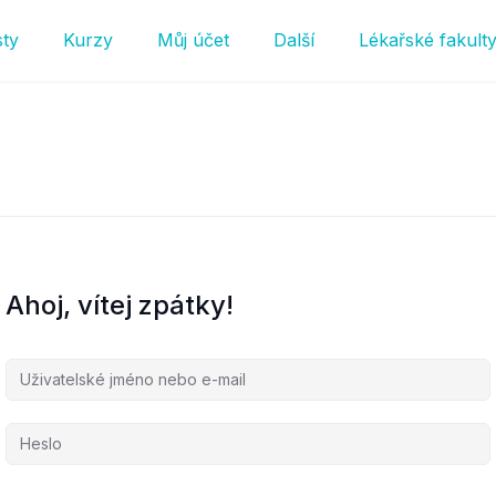
sty
Kurzy
Můj účet
Další
Lékařské fakult
Ahoj, vítej zpátky!