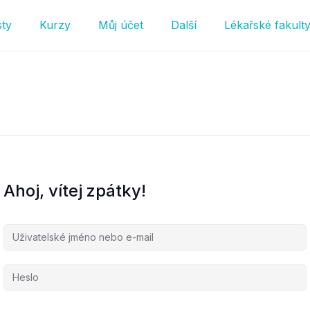
sty
Kurzy
Můj účet
Další
Lékařské fakult
Ahoj, vítej zpátky!