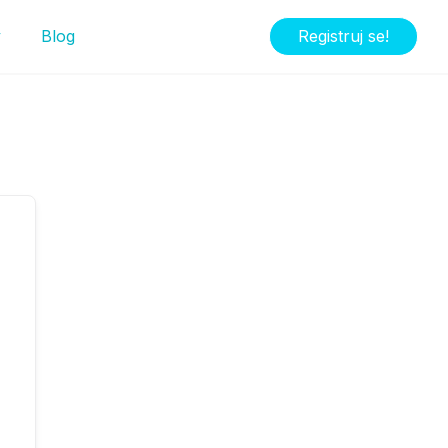
y
Blog
Registruj se!