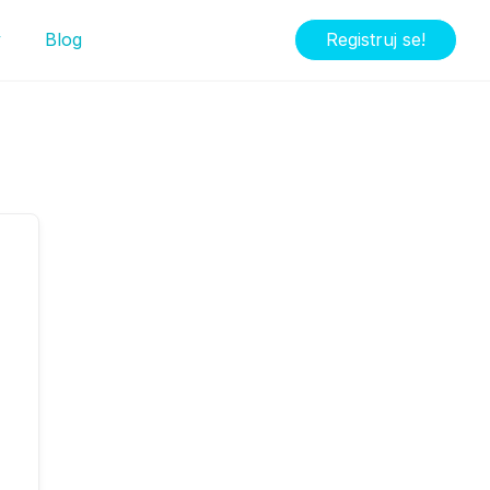
y
Blog
Registruj se!