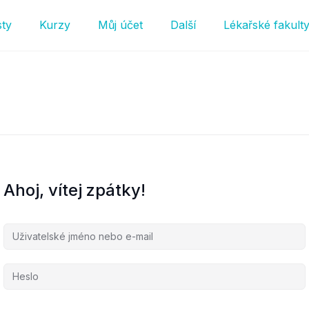
sty
Kurzy
Můj účet
Další
Lékařské fakult
Ahoj, vítej zpátky!