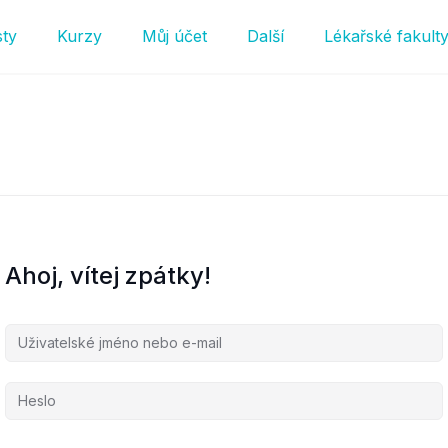
sty
Kurzy
Můj účet
Další
Lékařské fakult
Ahoj, vítej zpátky!