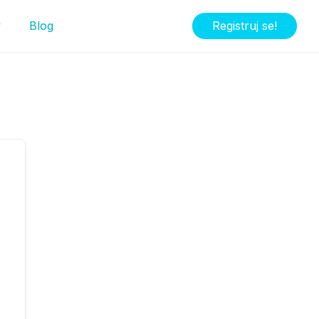
y
Blog
Registruj se!