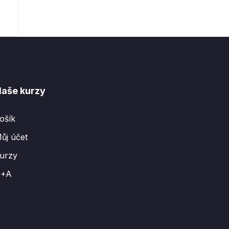
aše kurzy
ošík
ůj účet
urzy
Q+A