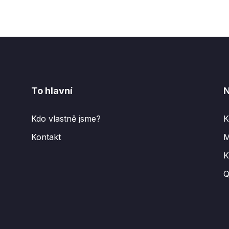
To hlavní
N
Kdo vlastně jsme?
K
Kontakt
M
K