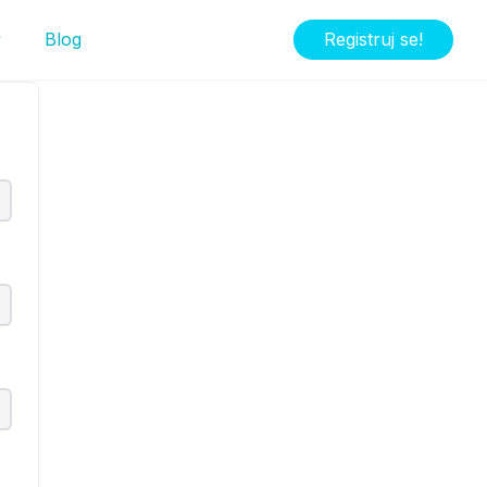
y
Blog
Registruj se!