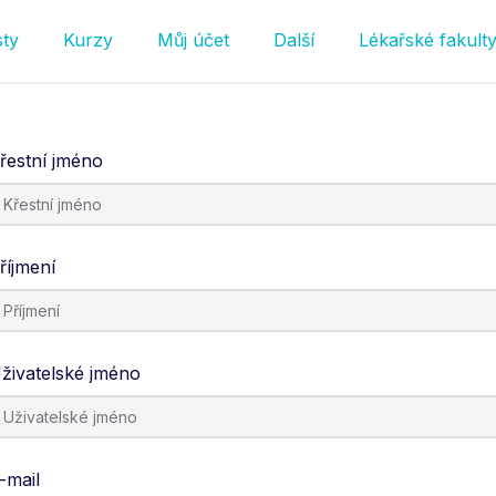
sty
Kurzy
Můj účet
Další
Lékařské fakult
řestní jméno
říjmení
živatelské jméno
-mail