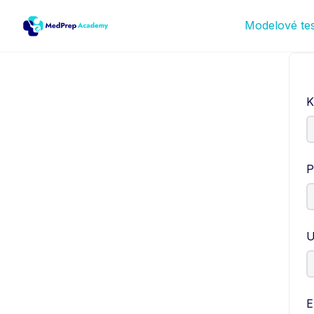
Modelové te
K
P
U
E