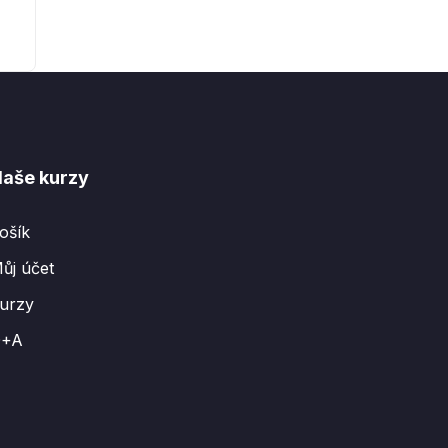
aše kurzy
ošík
ůj účet
urzy
Q+A