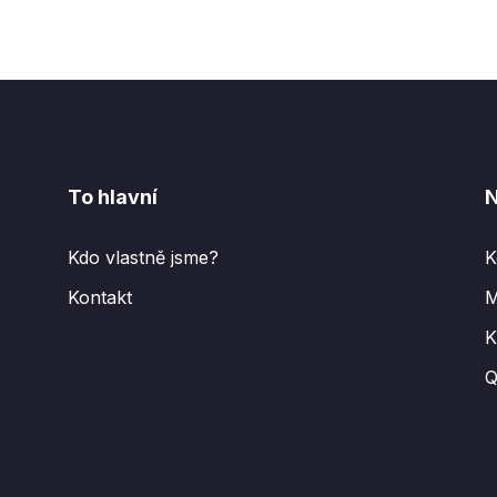
To hlavní
N
Kdo vlastně jsme?
K
Kontakt
M
K