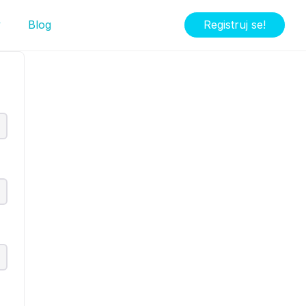
y
Blog
Registruj se!