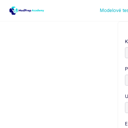
Modelové te
K
P
U
E