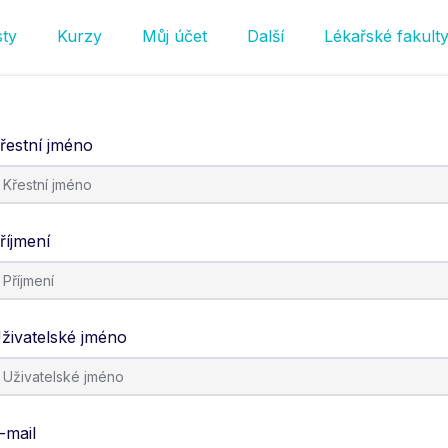
sty
Kurzy
Můj účet
Další
Lékařské fakult
řestní jméno
říjmení
živatelské jméno
-mail