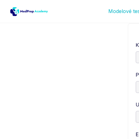
Modelové te
K
P
U
E