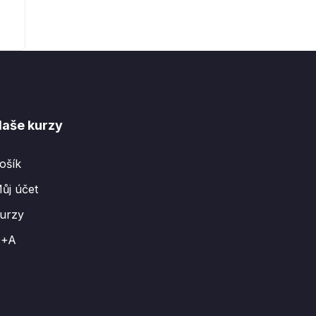
aše kurzy
ošík
ůj účet
urzy
Q+A