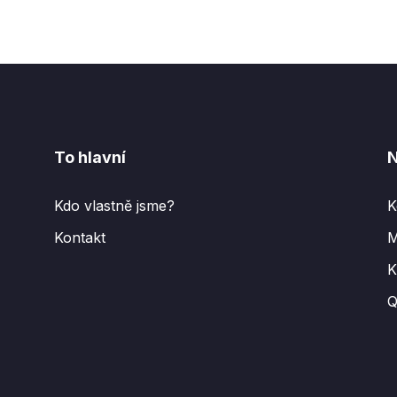
To hlavní
N
Kdo vlastně jsme?
K
Kontakt
M
K