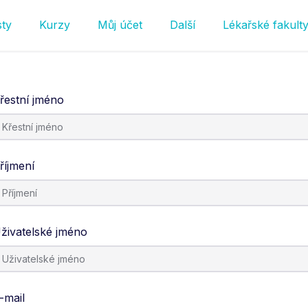
sty
Kurzy
Můj účet
Další
Lékařské fakult
řestní jméno
říjmení
živatelské jméno
-mail