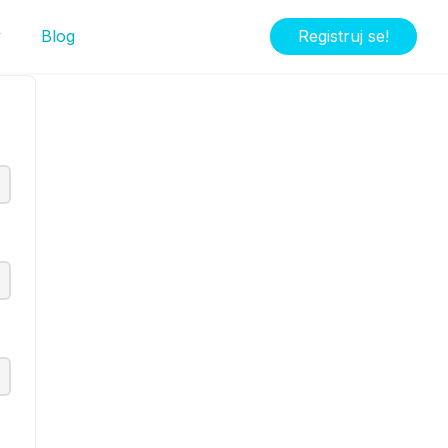
y
Blog
Registruj se!