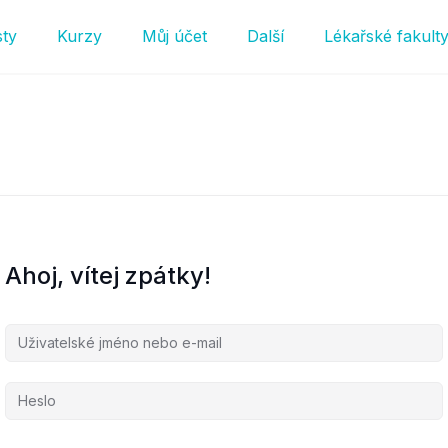
sty
Kurzy
Můj účet
Další
Lékařské fakult
Ahoj, vítej zpátky!