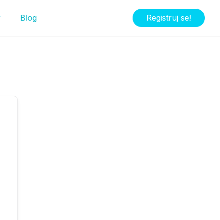
y
Blog
Registruj se!